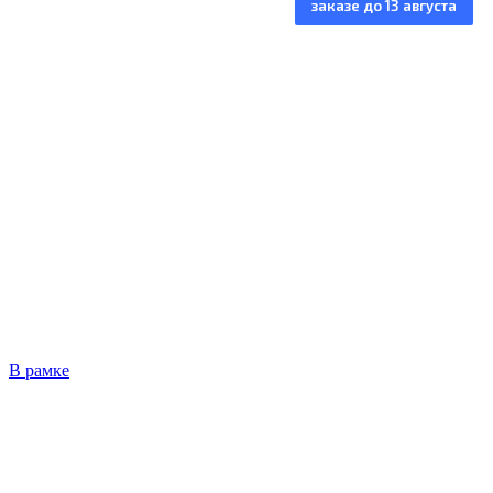
заказе до 13 августа
установка под ключ
Изготовление от 5 дней, монтаж за 1 день
Работаем по всей МО +250 км от МКАД
Толщина металла указана в договоре
Собственное производство
Бесплатный замер
вызов
замерщика
+7 (495) 885-82-08
В рамке