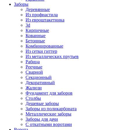
Заборы
Деревянные
Из профнастила
Из евроштакетника
3d
Кирпичные
Кованные
Бетонные
Комбинированные
Из сетки гиттер
Из металлических прутьев
Рабица
Реечные
Сварной
Секционный
Декоративный
Жалюзи
Фундамент для заборов
Столбы
Дешевые заборы
Заборы из поликарбоната
Металлические заборы
Заборы для дачи
С откатными воротами
Ворота