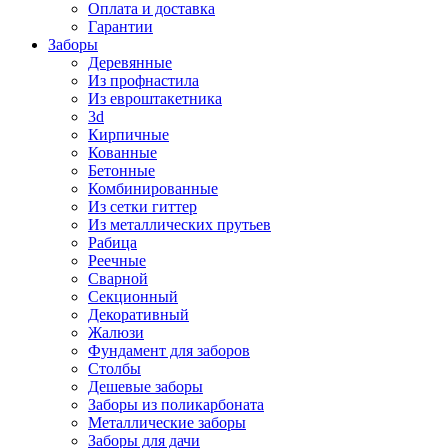
Оплата и доставка
Гарантии
Заборы
Деревянные
Из профнастила
Из евроштакетника
3d
Кирпичные
Кованные
Бетонные
Комбинированные
Из сетки гиттер
Из металлических прутьев
Рабица
Реечные
Сварной
Секционный
Декоративный
Жалюзи
Фундамент для заборов
Столбы
Дешевые заборы
Заборы из поликарбоната
Металлические заборы
Заборы для дачи