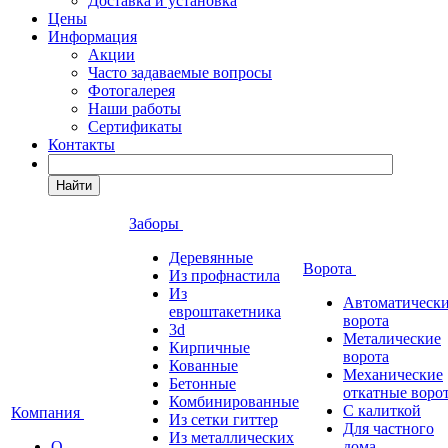
Доставка и установка
Цены
Информация
Акции
Часто задаваемые вопросы
Фотогалерея
Наши работы
Сертификаты
Контакты
Найти
Заборы
Деревянные
Ворота
Из профнастила
Из
Автоматическ
евроштакетника
ворота
3d
Металические
Кирпичные
ворота
Кованные
Механические
Бетонные
откатные воро
Комбинированные
С калиткой
Компания
Из сетки гиттер
Для частного
Из металлических
О
дома