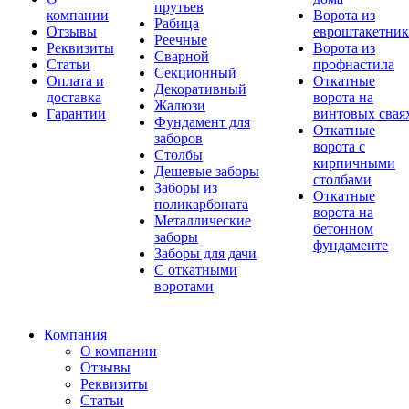
прутьев
компании
Ворота из
Рабица
Отзывы
евроштакетник
Реечные
Реквизиты
Ворота из
Сварной
Статьи
профнастила
Секционный
Оплата и
Откатные
Декоративный
доставка
ворота на
Жалюзи
Гарантии
винтовых свая
Фундамент для
Откатные
заборов
ворота с
Столбы
кирпичными
Дешевые заборы
столбами
Заборы из
Откатные
поликарбоната
ворота на
Металлические
бетонном
заборы
фундаменте
Заборы для дачи
С откатными
воротами
Компания
О компании
Отзывы
Реквизиты
Статьи