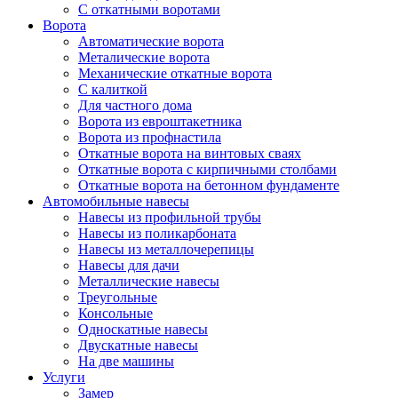
С откатными воротами
Ворота
Автоматические ворота
Металические ворота
Механические откатные ворота
С калиткой
Для частного дома
Ворота из евроштакетника
Ворота из профнастила
Откатные ворота на винтовых сваях
Откатные ворота с кирпичными столбами
Откатные ворота на бетонном фундаменте
Автомобильные навесы
Навесы из профильной трубы
Навесы из поликарбоната
Навесы из металлочерепицы
Навесы для дачи
Металлические навесы
Треугольные
Консольные
Односкатные навесы
Двускатные навесы
На две машины
Услуги
Замер